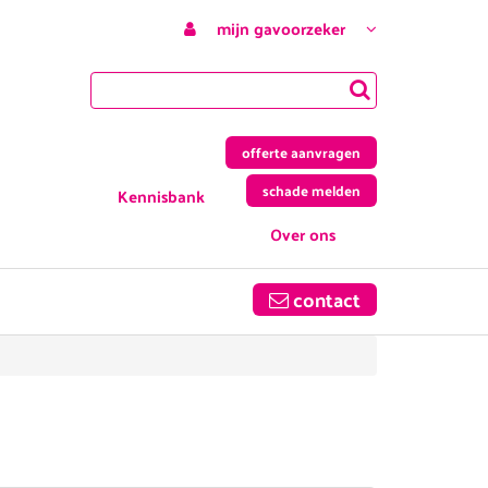
mijn gavoorzeker
offerte aanvragen
schade melden
Kennisbank
Over ons
contact