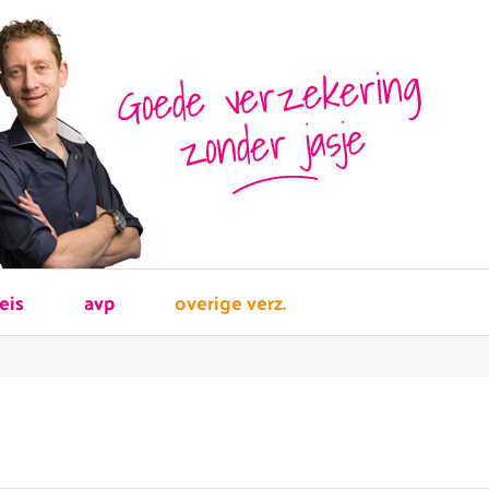
reis
avp
overige verz.