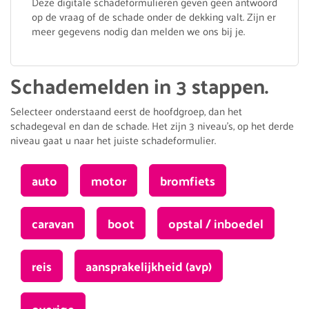
Deze digitale schadeformulieren geven geen antwoord
op de vraag of de schade onder de dekking valt. Zijn er
meer gegevens nodig dan melden we ons bij je.
Schademelden in 3 stappen.
Selecteer onderstaand eerst de hoofdgroep, dan het
schadegeval en dan de schade. Het zijn 3 niveau's, op het derde
niveau gaat u naar het juiste schadeformulier.
auto
motor
bromfiets
caravan
boot
opstal / inboedel
reis
aansprakelijkheid (avp)
overige