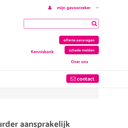
mijn gavoorzeker
offerte aanvragen
schade melden
Kennisbank
Over ons
contact
urder aansprakelijk